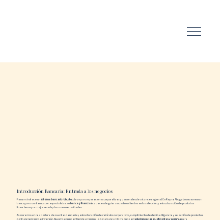
Introducción Bancaria: Entrada a los negocios
Panamá ofrece un
sistema bancario robusto,
clave para operaciones corporativas y personales de alcance regional. En Reyna Abogados no somos un
banco, pero contamos con especialistas en
banca y finanzas
capaces de guiar a nuestros clientes en la selección y estructuración de productos
financieros que mejor se adapten a sus necesidades.
Asesoramos en la apertura de cuentas bancarias, estructuración de vehículos corporativos, cumplimiento de debida diligencia y selección de productos
de financiamiento e inversión. Nuestro equipo entiende el lenguaje de la banca y lo traduce en
soluciones claras, eficientes y seguras
para