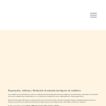
Negociación, Arbitraje y Mediación: Resolución inteligente de conflictos
Cada conflicto es una oportunidad para innovar en soluciones. En Reyna Abogados contamos con litigantes experimentados y especialistas en resolución
alternativa de disputas que combinan firmeza y creatividad, con el objetivo de evitar conflictos judiciales. Somos negociadores.
Diseñamos estrategias eficientes para proteger los intereses de nuestros clientes, evitando en lo posible largos procesos judiciales. Representamos a
empresas y particulares en arbitrajes, mediaciones y negociaciones, con un enfoque técnico, estratégico y orientado a resultados.
Nuestro compromiso es claro:
resolver conflictos de manera rápida, práctica y efectiva.