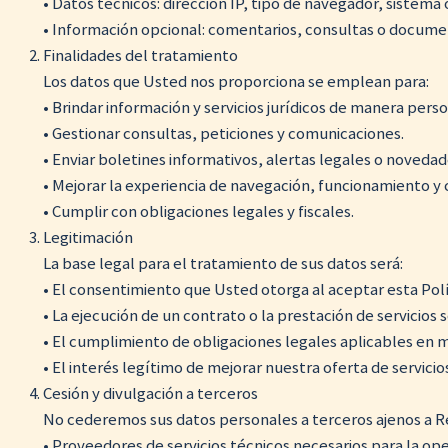
• Datos técnicos: dirección IP, tipo de navegador, sistema o
• Información opcional: comentarios, consultas o documen
Finalidades del tratamiento
Los datos que Usted nos proporciona se emplean para:
• Brindar información y servicios jurídicos de manera perso
• Gestionar consultas, peticiones y comunicaciones.
• Enviar boletines informativos, alertas legales o noveda
• Mejorar la experiencia de navegación, funcionamiento y 
• Cumplir con obligaciones legales y fiscales.
Legitimación
La base legal para el tratamiento de sus datos será:
• El consentimiento que Usted otorga al aceptar esta Polí
• La ejecución de un contrato o la prestación de servicios s
• El cumplimiento de obligaciones legales aplicables en ma
• El interés legítimo de mejorar nuestra oferta de servicios 
Cesión y divulgación a terceros
No cederemos sus datos personales a terceros ajenos a R
• Proveedores de servicios técnicos necesarios para la oper