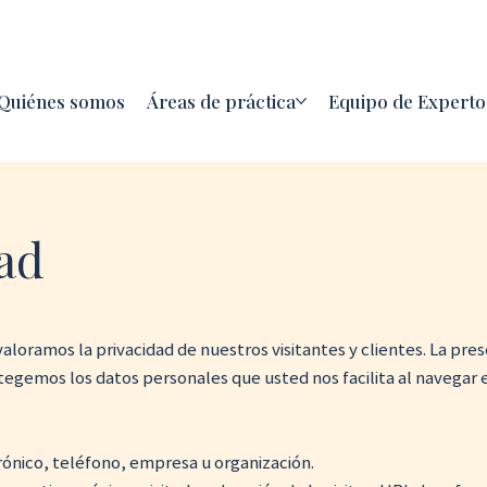
5-7498
consultas@reynaabogados.com
F&F Towe
Quiénes somos
Áreas de práctica
Equipo de Experto
dad
loramos la privacidad de nuestros visitantes y clientes. La pres
gemos los datos personales que usted nos facilita al navegar e
trónico, teléfono, empresa u organización.