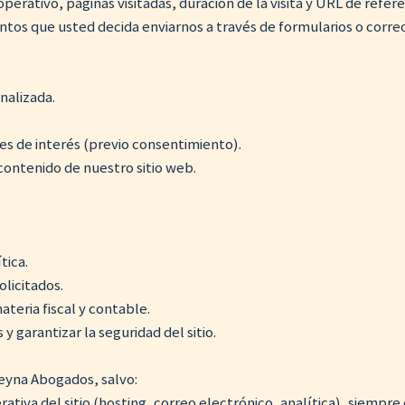
perativo, páginas visitadas, duración de la visita y URL de refere
tos que usted decida enviarnos a través de formularios o correo
nalizada.
des de interés (previo consentimiento).
contenido de nuestro sitio web.
tica.
olicitados.
teria fiscal y contable.
y garantizar la seguridad del sitio.
eyna Abogados, salvo:
ativa del sitio (hosting, correo electrónico, analítica), siempre