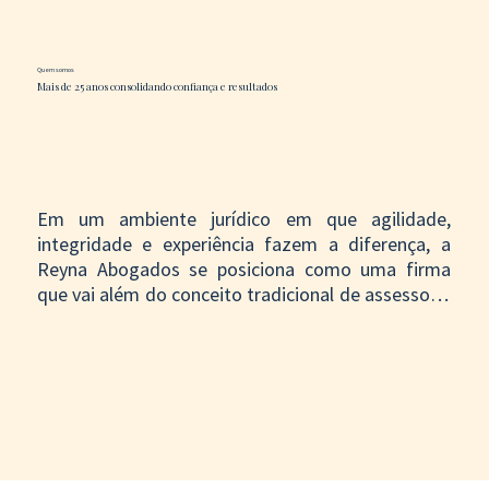
Quem somos
Mais de 25 anos consolidando confiança e resultados
Em um ambiente jurídico em que agilidade, 
integridade e experiência fazem a diferença, a 
Reyna Abogados se posiciona como uma firma 
que vai além do conceito tradicional de assessoria 
jurídica. Com mais de 25 anos de trajetória, 
demonstramos que é possível combinar o rigor de 
uma firma com alcance global com a dedicação e 
o atendimento personalizado de um aliado 
estratégico.

Não apenas administramos casos; 
acompanhamos nossos clientes em cada etapa do 