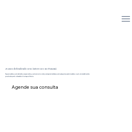
Reyna Abogados
25 anos defendendo seus interesses no Panamá
Especialistas em direito corporativo, comercial e civil, comprometidos com soluções sob medida e um atendimento
pautado pela absoluta transparência.
Agende sua consulta