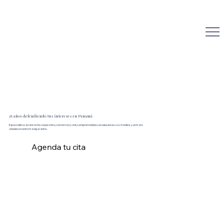
Reyna Abogados
25 años defendiendo tus intereses en Panamá
Especialistas en derecho corporativo, comercial y civil, comprometidos con soluciones a la medida y un trato
absolutamente transparente.
Agenda tu cita