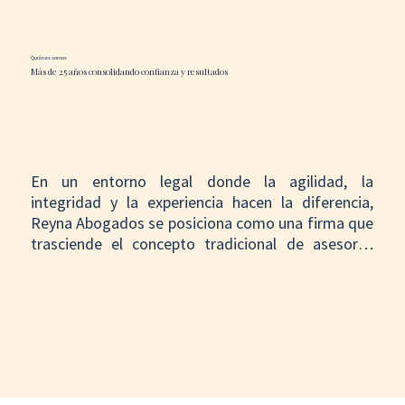
Quiénes somos
Más de 25 años consolidando confianza y resultados
En un entorno legal donde la agilidad, la 
integridad y la experiencia hacen la diferencia, 
Reyna Abogados se posiciona como una firma que 
trasciende el concepto tradicional de asesoría. 
Con más de 25 años de trayectoria, hemos 
demostrado que es posible combinar el rigor de 
una firma con alcance global con la dedicación y el 
trato personalizado de un aliado estratégico.

No gestionamos casos, los acompañamos. Detrás 
de cada expediente hay un rostro, una historia, un 
objetivo. Por eso, abordamos cada asunto —